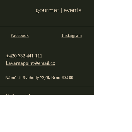
gourmet | events
Facebook
Instagram
+420 732 441 111
kavarnapoint@email.cz
Náměstí Svobody 72/8, Brno 602 00
Naše projekty:
Gastronomie, eventy:
Point gourmet events
Sincity Brno